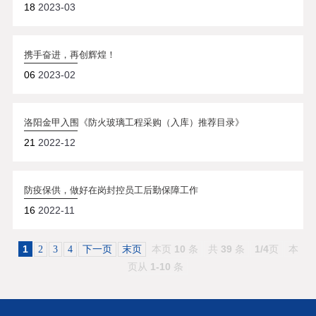
18
2023-03
携手奋进，再创辉煌！
06
2023-02
洛阳金甲入围《防火玻璃工程采购（入库）推荐目录》
21
2022-12
防疫保供，做好在岗封控员工后勤保障工作
16
2022-11
1
本页
10
条
共
39
条
1/4
页
本
2
3
4
下一页
末页
页从
1-10
条