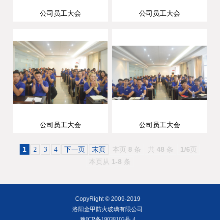
公司员工大会
公司员工大会
公司员工大会
公司员工大会
1
本页
8
条
共
48
条
1/6
页
2
3
4
下一页
末页
本页从
1-8
条
CopyRight © 2009-2019
洛阳金甲防火玻璃有限公司
豫ICP备19038103号-4